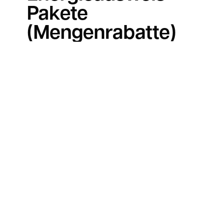
Pakete
(Mengenrabatte)
Energieberatung
mit Förderung |
dena-zertifiziert
Datenschutz
Impressum