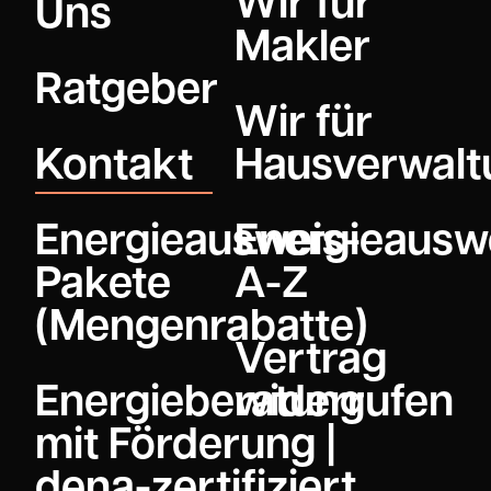
Wir für
Uns
Makler
Ratgeber
Wir für
Kontakt
Hausverwalt
Energieausweis-
Energieausw
Pakete
A-Z
(Mengenrabatte)
Vertrag
Energieberatung
widerrufen
mit Förderung |
dena-zertifiziert