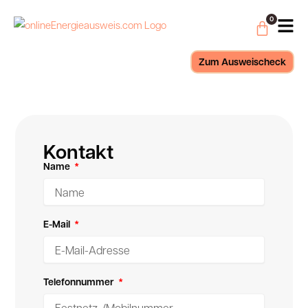
Zum
Waren
0
Inhalt
springen
Zum Ausweischeck
Kontakt
Name
E-Mail
Telefonnummer