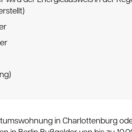
rstellt)
er
er
ung)
gentumswohnung in Charlottenburg od
n in Berlin Bußgelder von bis zu 10.0