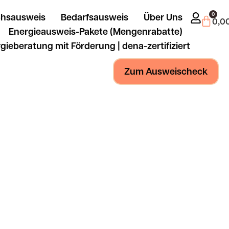
0
chsausweis
Bedarfsausweis
Über Uns
Ware
0,0
Energieausweis-Pakete (Mengenrabatte)
gieberatung mit Förderung | dena-zertifiziert
Zum Ausweischeck