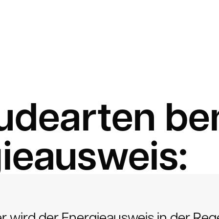
udearten be
ieausweis:
wird der Energieausweis in der Reg