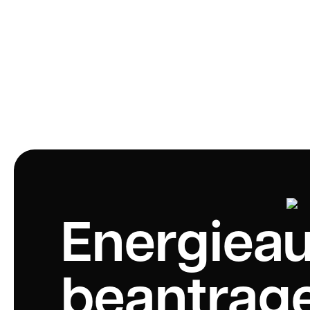
Energieau
beantrage