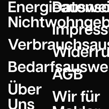
Energieauswei
Datensc
Nichtwohnge
Impres
Verbrauchsau
Widerru
Bedarfsauswe
AGB
Über
Wir für
Uns