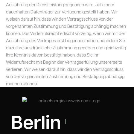
Ausführung der Dienstleistung begonnen wird, auf einem
dauerhaften Datenträger zur Verfügung gestellt haben. Wir
weisen darauf hin, dass wir den Vertragsschluss von der
vorgenannten Zustimmung und Bestätigung abhängig machen
können. Das Widerrufsrecht erlischt vorzeitig, wenn wir mit der
Ausführung des Vertrages erst begonnen haben, nachdem Sie
dazu Ihre ausdrückliche Zustimmung gegeben und gleichzeitig
Ihre Kenntnis davon bestätigt haben, dass Sie Ihr
Widerrufsrecht mit Beginn der Vertragserfüllung unsererseits
verlieren. Wir weisen darauf hin, dass wir den Vertragsschluss
von der vorgenannten Zustimmung und Bestätigung abhängig
machen können.
Berlin