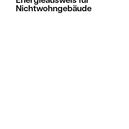
Nichtwohngebäude
Verbrauchsausweis
Bedarfsausweis
Über Uns
Ratgeber
Kontakt
Energieausweis-Pakete