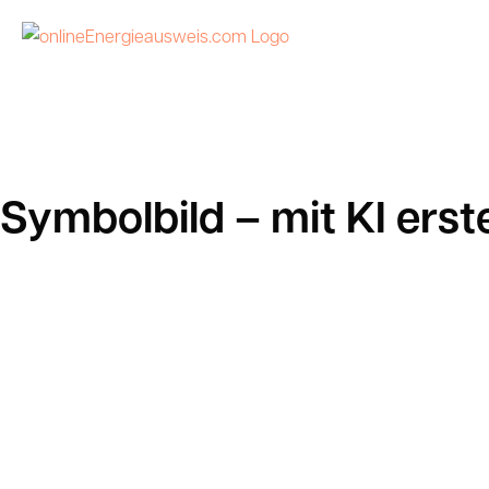
Zum
Inhalt
springen
Symbolbild – mit KI erste