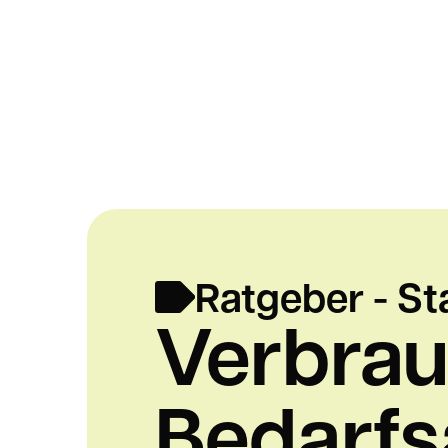
Ratgeber - S
Verbrau
Bedarfs