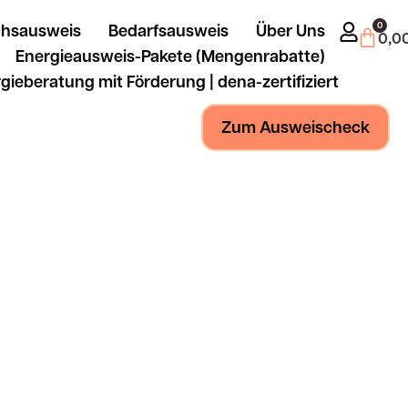
0
chsausweis
Bedarfsausweis
Über Uns
Ware
0,0
Energieausweis-Pakete (Mengenrabatte)
gieberatung mit Förderung | dena-zertifiziert
Zum Ausweischeck