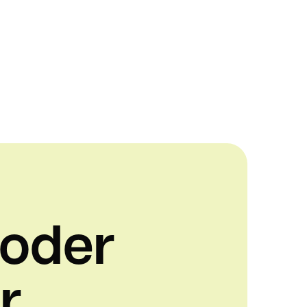
 oder
r