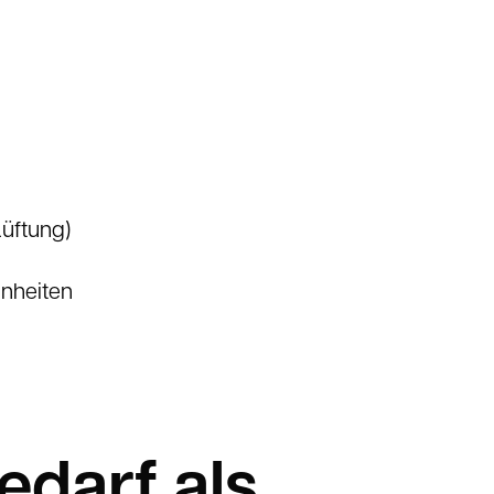
Lüftung)
inheiten
edarf als