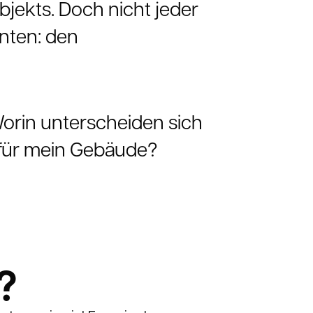
jekts. Doch nicht jeder
anten: den
orin unterscheiden sich
e für mein Gebäude?
?